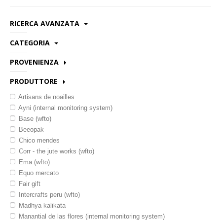
Novita'
RICERCA AVANZATA
Documenti
CATEGORIA
Categoria:
Provenienza:
Abbigliamento e accessori
PROVENIENZA
Produttore:
Alimentari-bevande
Bangladesh
PRODUTTORE
Alimentari-caffe
Bolivia
Codice/Nome:
Alimentari-caramelle dolciumi snack dolci
Artisans de noailles
Colombia
Alimentari-condimenti
Ayni (internal monitoring system)
Ghana
Alimentari-confetture e miele
Base (wfto)
Haiti
Alimentari-farine e pasta
Beeopak
India
Alimentari-frutta e semi
Chico mendes
Italia
Alimentari-ricorrenze e festivita
Corr - the jute works (wfto)
Kenya
Alimentari-snack salati
Ema (wfto)
Messico
Bigiotteria
Equo mercato
Peru
Biglietti
Fair gift
Sud africa
Bomboniere
Intercrafts peru (wfto)
Borse e accessori collezioni pelle
Madhya kalikata
Candele incensi
Manantial de las flores (internal monitoring system)