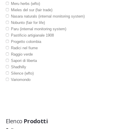
Cartoleria portafoto album
Meru herbs (wfto)
Casalinghi
Mieles del sur (fair trade)
Cesteria
Nasara naturals (internal monitoring system)
Cosmesi igiene e cura persona
Nobunto (fair for life)
Mobili e arredamento
Paru (internal monitoring system)
Presepi e decorazioni
Pastificio artigianale 1908
Sacchetti sporte
Progetto colombia
Strumenti musicali
Radici nel fiume
Raggio verde
Sapori di liberta
Shadhilly
Silence (wfto)
Variomondo
Elenco
Prodotti