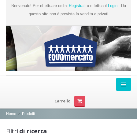
Benvenuto! Per effettuare ordini
Registrati
o effettua il
Login
- Da
questo sito non è prevista la vendita a privati
Home
Carrello
Chi Siamo
Home
Prodotti
Prodotti
Filtri
di ricerca
Produttori