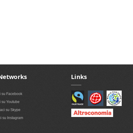
Networks
Links
i su Facebook
 su Youtube
ci su Skype
i su Instagram