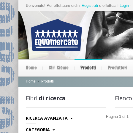
Benvenuto! Per effettuare ordini
Registrati
o effettua il
Login
- 
Home
Chi Siamo
Prodotti
Produttori
Home
Prodotti
Filtri
di ricerca
Elenco
Pagina
1
di 1
RICERCA AVANZATA
Categoria:
CATEGORIA