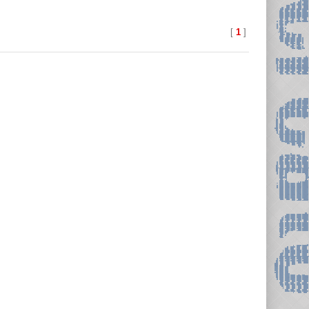
[
1
]