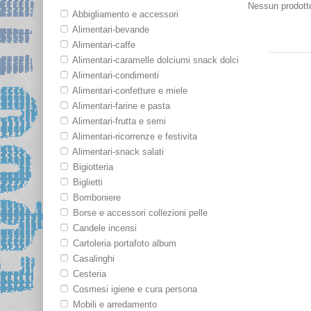
Nessun prodotto
Abbigliamento e accessori
Alimentari-bevande
Provenienza:
Alimentari-caffe
Alimentari-caramelle dolciumi snack dolci
Alimentari-condimenti
Produttore:
Alimentari-confetture e miele
Alimentari-farine e pasta
Alimentari-frutta e semi
Codice/Nome:
Alimentari-ricorrenze e festivita
Alimentari-snack salati
Bigiotteria
Biglietti
Bomboniere
Borse e accessori collezioni pelle
Candele incensi
Cartoleria portafoto album
Casalinghi
Cesteria
Cosmesi igiene e cura persona
Mobili e arredamento