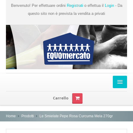
Benvenuto! Per effettuare ordini
Registrati
o effettua il
Login
- Da
questo sito non è prevista la vendita a privati
Home
Carrello
Chi Siamo
Prodotti
Home
Prodotti
Le Smielate Pepe Rosa Curcuma Mela 270gr
Produttori