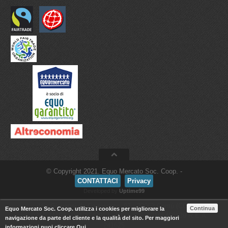
© Copyright 2021. Equo Mercato Soc. Coop. -
CONTATTACI
Privacy
Developed by
Uptime99
Via Giovanni da Cermenate, 97 - 22063 Cantù (CO)
Continua
Equo Mercato Soc. Coop. utilizza i cookies per migliorare la
tel. 031/734158 - 031/2742913 - P.I. e C.F. 02105460139 R.E.A.
navigazione da parte del cliente e la qualità del sito. Per maggiori
241625
informazioni puoi cliccare
Qui
.