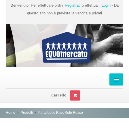
Benvenuto! Per effettuare ordini
Registrati
o effettua il
Login
- Da
questo sito non è prevista la vendita a privati
Home
Carrello
Chi Siamo
Prodotti
Home
Prodotti
Portafoglio Rpet Rolo Rosso
Produttori