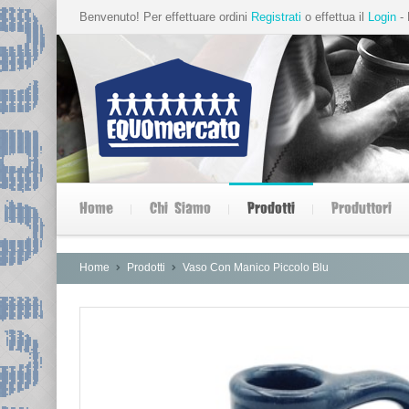
Benvenuto! Per effettuare ordini
Registrati
o effettua il
Login
- 
Home
Chi Siamo
Prodotti
Produttori
Home
Prodotti
Vaso Con Manico Piccolo Blu