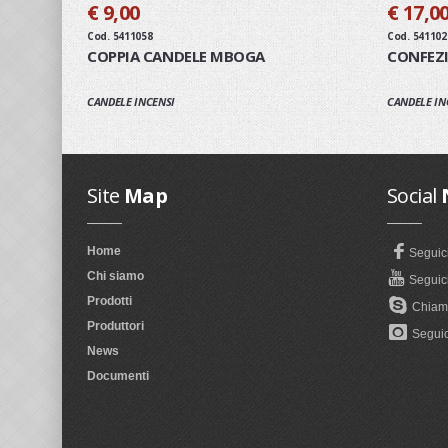
€ 9,00
€ 17,0
Cod. 5411058
Cod. 541102
COPPIA CANDELE MBOGA
CONFEZ
CANDELE INCENSI
CANDELE IN
Site
Map
Social
Home
Seguic
Chi siamo
Seguici
Prodotti
Chiama
Produttori
Seguic
News
Documenti