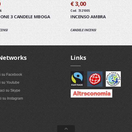
0
€ 3,00
6
Cod. 7321005
IONE 3 CANDELE MBOGA
INCENSO AMBRA
CENSI
CANDELE INCENSI
Networks
Links
i su Facebook
 su Youtube
ci su Skype
i su Instagram