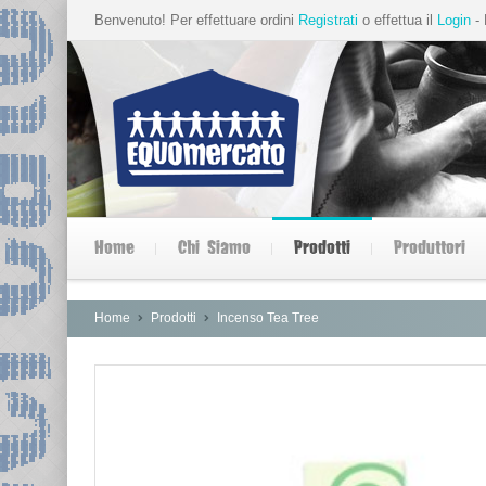
Benvenuto! Per effettuare ordini
Registrati
o effettua il
Login
- 
Home
Chi Siamo
Prodotti
Produttori
Home
Prodotti
Incenso Tea Tree