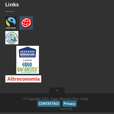
Links
© Copyright 2021. Equo Mercato Soc. Coop. -
CONTATTACI
Privacy
Developed by
Uptime99